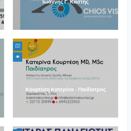
Ιωάννης Γ. Καστής
ολόγος
Κουρτέση Κατερίνα - Παιδίατρος