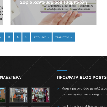
Σοφία Χανταβαρίδου Τσαμπαρλή
2
3
4
5
επόμενη ›
τελευταία »
ΦΙΛΕΣΤΕΡΑ
ΠΡΟΣΦΑΤΑ BLOG POSTS
Μισή τιμή στα δύο μεγαλύτερ
του επαγγελματικού οδηγού τη
Back to school: 4 tips για πιο