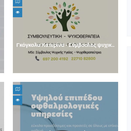
Γκόγκολα Κατερίνα - Σύμβουλος ψυχικής υγείας - Ψυχοθεραπεύτρια