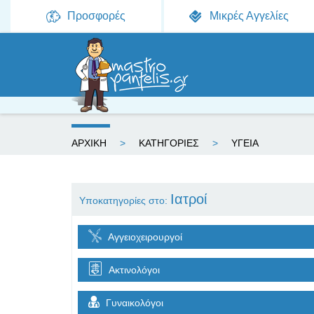
Προσφορές
Μικρές Αγγελίες
Ε
ΑΡΧΙΚΗ
ΚΑΤΗΓΟΡΙΕΣ
ΥΓΕΙΑ
ί
σ
Ιατροί
Υποκατηγορίες στο:
τ
ε
Αγγειοχειρουργοί
ε
Ακτινολόγοι
δ
Γυναικολόγοι
ώ