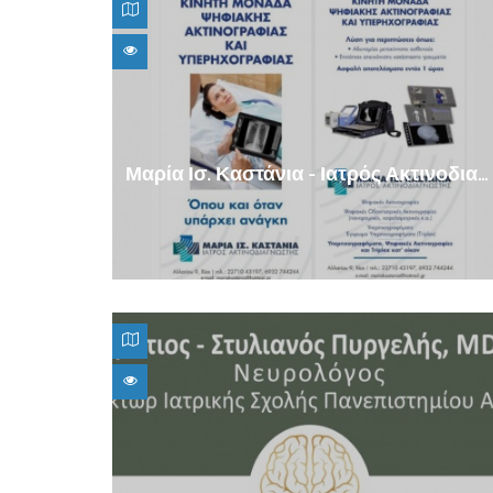
Μαρία Ισ. Καστάνια - Ιατρός Ακτινοδιαγνώστης