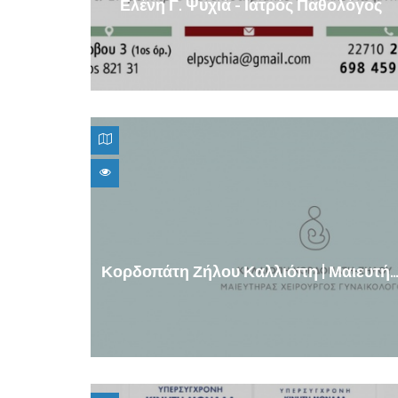
Ελένη Γ. Ψυχιά - Ιατρός Παθολόγος
Κορδοπάτη Ζήλου Καλλιόπη | Μαιευτήρας - Γυναικ