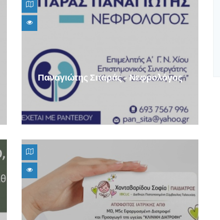
Παναγιώτης Σιταράς - Νεφρολόγος