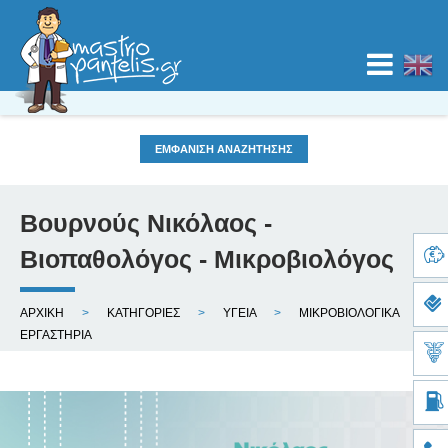
Jump to navigation
ΕΜΦΑΝΙΣΗ ΑΝΑΖΗΤΗΣΗΣ
ΑΡΧΙΚΗ
ΚΑΤΗΓΟΡΙΕΣ
Βουρνούς Νικόλαος -
Κατηγορία
Τοποθεσία
ΧΑΡΤΕΣ
Βιοπαθολόγος - Μικροβιολόγος
Ε
ΙΣΤΟΛΟΓΙΟ
ΑΡΧΙΚΗ
ΚΑΤΗΓΟΡΙΕΣ
ΥΓΕΙΑ
ΜΙΚΡΟΒΙΟΛΟΓΙΚΑ
ί
ΕΡΓΑΣΤΗΡΙΑ
ΚΑΤΑΧΩΡΙΣΗ
σ
τ
ΝΟΜΟΣ
ε
ε