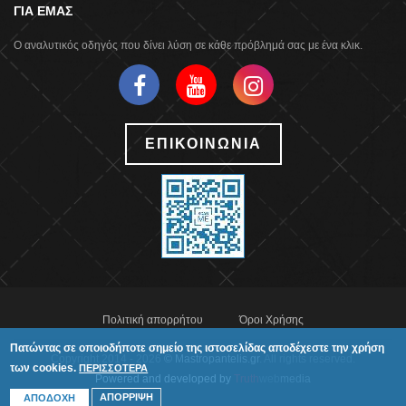
ΓΙΑ ΕΜΑΣ
Ο αναλυτικός οδηγός που δίνει λύση σε κάθε πρόβλημά σας με ένα κλικ.
ΕΠΙΚΟΙΝΩΝΙΑ
Πολιτική απορρήτου
Όροι Χρήσης
Πατώντας σε οποιοδήποτε σημείο της ιστοσελίδας αποδέχεστε την χρήση
Copyright 2014 - 2026
© Mastropantelis.gr
. All rights reserved.
των cookies.
ΠΕΡΙΣΣΟΤΕΡΑ
Powered and developed by
Truth
web
media
ΑΠΟΡΡΙΨΗ
ΑΠΟΔΟΧΗ