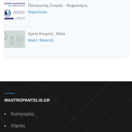
Παναγιώτης Σιταράς - Νεφρολόγος
Νεφρολόγοι
Αρετή Κουμπή - Μαία
Μαίες / Μαιευτές
MASTROPANTELIS.GR
Κατηγορίες
Χάρτες