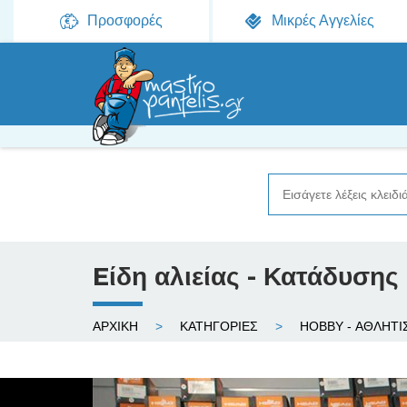
Προσφορές
Μικρές Αγγελίες
Eίδη αλιείας - Κατάδυσης
Ε
ΑΡΧΙΚΗ
ΚΑΤΗΓΟΡΙΕΣ
HOBBY - ΑΘΛΗΤ
ί
σ