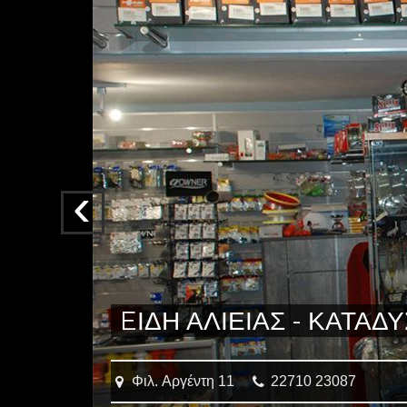
τ
ε
ε
δ
ώ
Προηγ
EΙΔΗ ΑΛΙΕΙΑΣ - ΚΑΤΑΔ
Φιλ. Αργέντη 11
22710 23087