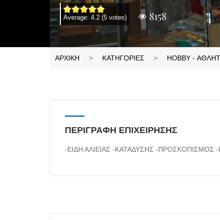
8158
Average:
4.2
(
5
votes)
ΑΡΧΙΚΗ
ΚΑΤΗΓΟΡΙΕΣ
HOBBY - ΑΘΛΗ
Ε
ί
σ
τ
ΠΕΡΙΓΡΑΦΗ ΕΠΙΧΕΙΡΗΣΗΣ
ε
ε
-ΕΙΔΗ ΑΛΙΕΙΑΣ -ΚΑΤΑΔΥΣΗΣ -ΠΡΟΣΚΟΠΙΣΜΟΣ -
δ
ώ