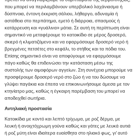
που μπορεί να περιλαμβάνουν υπερβολικό λαχάνιασμα ή
δύσπνοια, έντονη έκκριση σάλιου, λήθαργο, αδυναμία ή
αστάθεια στο περπάτημα, εμετό ή διάρροια, σπασμούς ή
κατάρρευση και «γυάλινα» μάτια. Σε αυτή τη περίπτωση είναι
σημαντικό να μεταφέρουμε το κατοικίδιο σε μέρος δροσερό,
σκιερό ή κλιματιζόμενο και να εφαρμόσουμε δροσερό νερό ή
βρεγμένες πετσέτες στο κεφάλι, το στήθος και τα πόδια του.
Επίσης σημαντικό είναι να αποφύγουμε να εφαρμόσουμε
πάγο καθώς θα επιδεινώσει την κατάσταση μέσω της
συστολής των αιμοφόρων αγγείων. Στη συνέχεια μπορούμε να
προσφέρουμε δροσερό νερό στο ζώο ή να του δώσουμε να
γλύψει παγάκια και έπειτα να επικοινωνήσουμε άμεσα με τον
κτηνίατρο μας, καθώς η έγκαιρη παρέμβαση του μπορεί να
αποδειχθεί σωτήρια.
Αντηλιακή προστασία
Κατοικίδια με κοντό και λεπτό τρίχωμα, με ροζ δέρμα, με
λευκή ή ανοιχτόχρωμη γούνα καθώς και γάτες με λευκά αυτιά
ή ροζ μύτη είναι ιδιαίτερα ευαίσθητα στο ηλιακό φως, γι’ αυτό