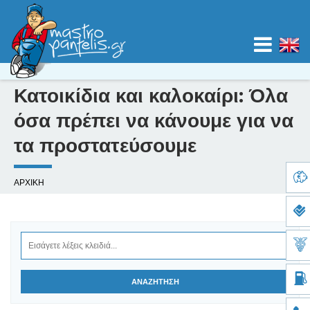
Jump to navigation
Κατοικίδια και καλοκαίρι: Όλα
ΑΡΧΙΚΗ
όσα πρέπει να κάνουμε για να
τα προστατεύσουμε
ΚΑΤΗΓΟΡΙΕΣ
Ε
ΧΑΡΤΕΣ
ΑΡΧΙΚΗ
ί
ΙΣΤΟΛΟΓΙΟ
σ
τ
ΚΑΤΑΧΩΡΙΣΗ
ε
ε
ΝΟΜΟΣ
δ
ώ