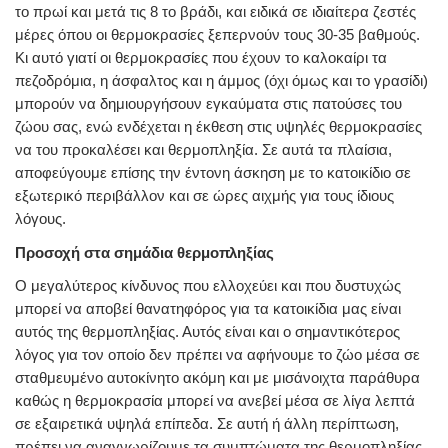
το πρωί και μετά τις 8 το βράδι, και ειδικά σε ιδιαίτερα ζεστές
μέρες όπου οι θερμοκρασίες ξεπερνούν τους 30-35 βαθμούς.
Κι αυτό γιατί οι θερμοκρασίες που έχουν το καλοκαίρι τα
πεζοδρόμια, η άσφαλτος και η άμμος (όχι όμως και το γρασίδι)
μπορούν να δημιουργήσουν εγκαύματα στις πατούσες του
ζώου σας, ενώ ενδέχεται η έκθεση στις υψηλές θερμοκρασίες
να του προκαλέσει και θερμοπληξία. Σε αυτά τα πλαίσια,
αποφεύγουμε επίσης την έντονη άσκηση με το κατοικίδιο σε
εξωτερικό περιβάλλον και σε ώρες αιχμής για τους ίδιους
λόγους.
Προσοχή στα σημάδια θερμοπληξίας
Ο μεγαλύτερος κίνδυνος που ελλοχεύει και που δυστυχώς
μπορεί να αποβεί θανατηφόρος για τα κατοικίδια μας είναι
αυτός της θερμοπληξίας. Αυτός είναι και ο σημαντικότερος
λόγος για τον οποίο δεν πρέπει να αφήνουμε το ζώο μέσα σε
σταθμευμένο αυτοκίνητο ακόμη και με μισάνοιχτα παράθυρα
καθώς η θερμοκρασία μπορεί να ανεβεί μέσα σε λίγα λεπτά
σε εξαιρετικά υψηλά επίπεδα. Σε αυτή ή άλλη περίπτωση,
πρέπει να αναγνωρίζουμε τα συμπτώματα της θερμοπληξίας,