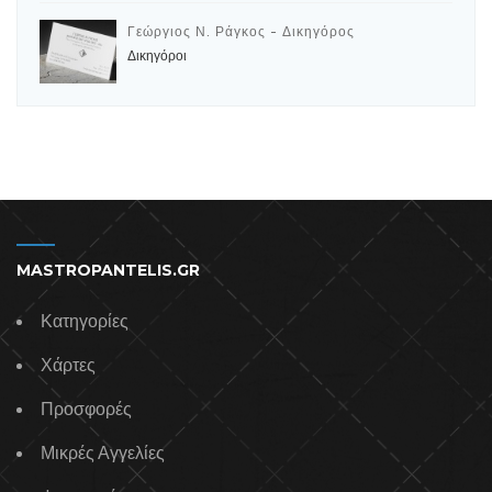
Γεώργιος Ν. Ράγκος - Δικηγόρος
Δικηγόροι
MASTROPANTELIS.GR
Κατηγορίες
Χάρτες
Προσφορές
Μικρές Αγγελίες