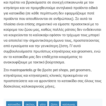
και πρέπει να βρισκόμαστε σε συνεχή επικοινωνία με τον
κτηνίατρο και να προμηθευτούμε αντηλιακά προϊόντα ειδικά
για κατοικίδια (σε κάθε περίπτωση δεν εφαρμόζουμε ποτέ
προϊόντα που απευθύνονται σε ανθρώπους). Σε αυτά τα
πλαίσια είναι επίσης σημαντικό να είμαστε προσεκτικοί με το
κούρεμα του ζώου μας, καθώς πολλές ράτσες δεν ενδείκνυται
να κουρεύονται το καλοκαίρι εφόσον το τρίχωμα τους μπορεί
να αποτελεί την σημαντικότερη άμυνα τους, προστατεύοντας
από εγκαύματα και την γενικότερη ζέστη. Γι’ αυτό
συμβουλευόμαστε πρωτίστως κτηνιάτρους και groomers, ενώ
αν το κατοικίδιο μας δεν επιδέχεται κουρέματος το
ανακουφίζουμε με τακτικό βούρτσισμα.
Στο mastropantelis.gr θα βρείτε pet shops, pet groomers,
κτηνιάτρους και κτηνιατρικές κλινικές προκειμένου να
προστατεύσετε και να φροντίσετε το κατοικίδιο σας όλους τους
δύσκολους καλοκαιρινούς μήνες.
κατοικίδιο
σκύλος
γάτα
ζέστη
καύσωνας