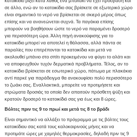
κατοικίδιο ρίξει κατά λάθος ένα μπολάκι να έχει πρόσβαση και
σε άλλο, ενώ αν το κατοικίδιο σας βρίσκετε σε εξωτερικό χώρο
είναι σημαντικό το νερό να βρίσκεται σε σκιερό μέρος όπως
επίσης και να ανανεώνεται συχνά. Τα παγάκια επίσης
μπορούν να βοηθήσουν ώστε το νερό να παραμένει δροσερό
για περισσότερη ώρα. Άλλη πηγή ανακούφισης για το
κατοικίδιο μπορεί να αποτελεί η θάλασσα, αλλά πάντα σε
παραλίες που επιτρέπονται τα κατοικίδια και μετά να
ακολουθεί μπάνιο στο σπίτι προκειμένου να φύγει το αλάτι και
να αποφευχθούν τυχόν δερματικά προβλήματα. Τέλος, αν το
κατοικίδιο βρίσκεται σε εσωτερικό χώρο, πάτωμα με πλακάκια
αντί παρκέ για παράδειγμα θα ανακουφίσει πολύ περισσότερο
το ζωάκι σας. Εναλλακτικά, μπορείτε να προτιμήσετε και
στρώματα δροσιάς τα οποία δεν απαιτούν πρόσθετη ψύξη και
κρατούν δροσερό το κατοικίδιό σας για έως και 8 ώρες.
Βόλτες πριν τις 9 το πρωί και μετά τις 8 το βράδι
Είναι σημαντικό να αλλάξει το πρόγραμμα με τις βόλτες τους
κατοικίδιου σας κατά τους καλοκαιρινούς μήνες και να
προτιμάτε ώρες με χαμηλές θερμοκρασίες, δηλαδή πριν τις 9