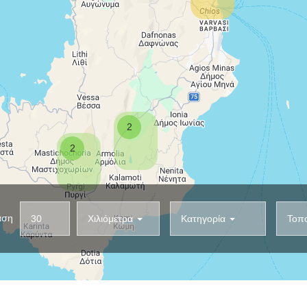
2
2
D
U
αση
Χιλιόμετρα
Κατηγορία
Τοπ
I
N
S
I
T
T
A
N