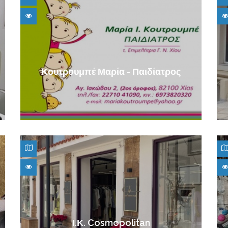
Κουτρουμπέ Μαρία - Παιδίατρος
Ι.Κ. Cosmopolitan