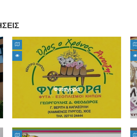
C
E
ΗΣΕΙΣ
Φυταγορά