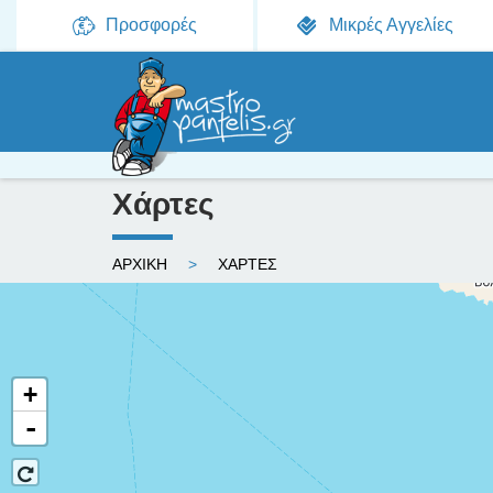
Προσφορές
Μικρές Αγγελίες
Χάρτες
Ε
ΑΡΧΙΚΗ
ΧΑΡΤΕΣ
ί
σ
τ
+
ε
-
ε
δ