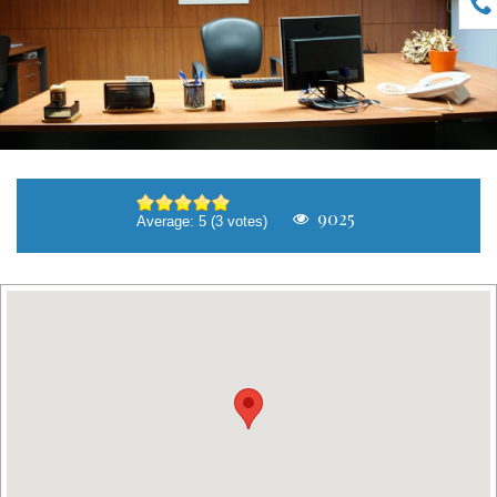
9025
Average:
5
(
3
votes)