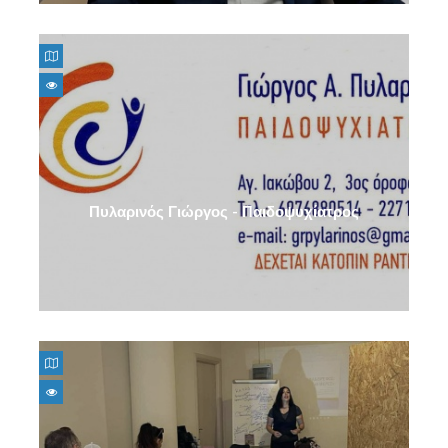
Πυλαρινός Γιώργος - Παιδοψυχίατρος