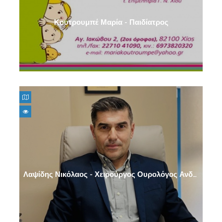
Κουτρουμπέ Μαρία - Παιδίατρος
Λαψίδης Νικόλαος - Χειρούργος Ουρολόγος Ανδρολόγος