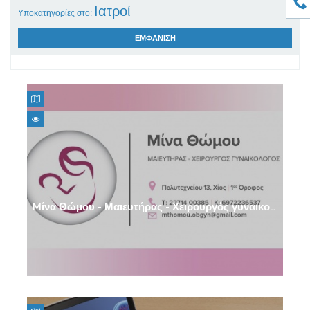
Ιατροί
Υποκατηγορίες στο:
ΕΜΦΑΝΙΣΗ
Αγγειοχειρουργοί
Ρευματολόγοι
Ακτινολόγοι
Γαστρεντερολόγοι
Mίνα Θώμου - Μαιευτήρας - Χειρουργός γυναικολόγος
Γυναικολόγοι
Κέντρο Κολποσκόπησης
Ειδικοί νευρολόγοι