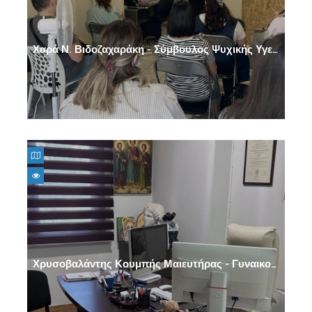
Χαρά Ν. Βιδοζαχαράκη - Σύμβουλος Ψυχικής Υγείας
Χρυσοβαλάντης Κουμπής Μαιευτήρας - Γυναικολόγος - Στρατιωτικός Ιατρός