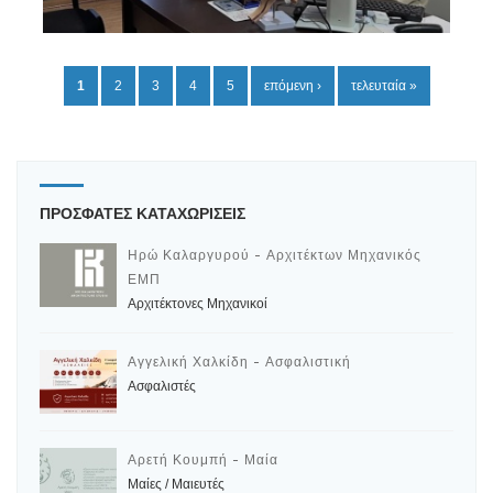
Σ
1
2
3
4
5
επόμενη ›
τελευταία »
ε
λ
ί
δ
ΠΡΟΣΦΑΤΕΣ ΚΑΤΑΧΩΡΙΣΕΙΣ
ε
ς
Ηρώ Καλαργυρού - Αρχιτέκτων Μηχανικός
ΕΜΠ
Αρχιτέκτονες Μηχανικοί
Αγγελική Χαλκίδη - Ασφαλιστική
Ασφαλιστές
Αρετή Κουμπή - Μαία
Μαίες / Μαιευτές