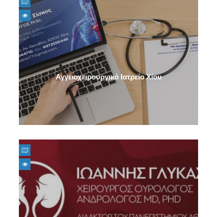
Ειδικοί Παθολόγοι
Παιδίατροι
Πνευμονολόγοι
Χειρουργοί Ορθοπεδικοί
Αγγειοχειρουργικό Ιατρείο Χίου
Χειρουργοί Οφθαλμίατροι
Ψυχίατροι
Αλλεργιολόγοι
Παιδοψυχίατροι
Ηπατολόγοι
Ενδοσκόποι