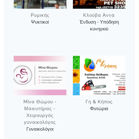
Ρυμικής
Κλούβα Άννα
Ψυκτικοί
Ένδυση - Υπόδηση
κυνηγιού
Mίνα Θώμου -
Γη & Κήπος
Μαιευτήρας -
Φυτώρια
Χειρουργός
γυναικολόγος
Γυναικολόγοι