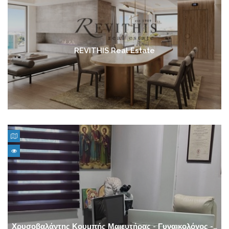
REVITHIS Real Estate
Χρυσοβαλάντης Κουμπής Μαιευτήρας - Γυναικολόγος - Στρατιωτικός Ιατρός