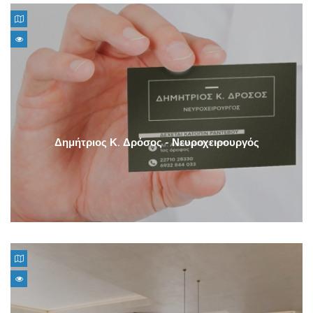
Δημήτριος Κ. Δρόσος - Νευροχειρουργός