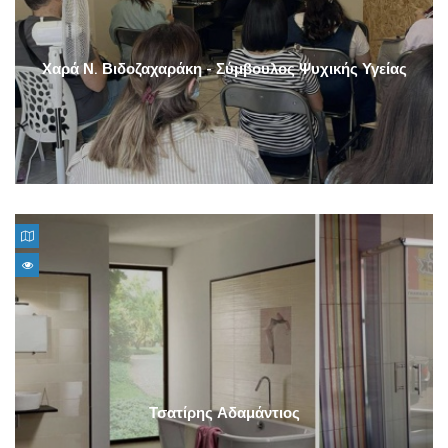
Χαρά Ν. Βιδοζαχαράκη - Σύμβουλος Ψυχικής Υγείας
Τσατίρης Αδαμάντιος