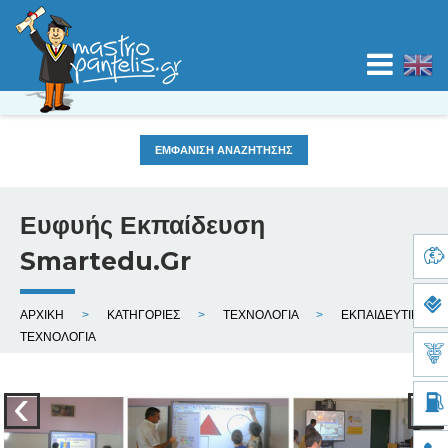
Jump to navigation
ΕΜΦΑΝΙΣΗ ΑΝΑΖΗΤΗΣΗΣ
ΑΡΧΙΚΗ
ΚΑΤΗΓΟΡΙΕΣ
Ευφυής Εκπαίδευση
Κατηγορία
Τοποθεσία
ΧΑΡΤΕΣ
Smartedu.Gr
ΙΣΤΟΛΟΓΙΟ
Ε
ΑΡΧΙΚΗ
ΚΑΤΗΓΟΡΙΕΣ
ΤΕΧΝΟΛΟΓΙΑ
ΕΚΠΑΙΔΕΥΤΙΚΗ
ί
ΤΕΧΝΟΛΟΓΙΑ
ΚΑΤΑΧΩΡΙΣΗ
σ
τ
ΝΟΜΟΣ
ε
Προηγ
Ε
ε