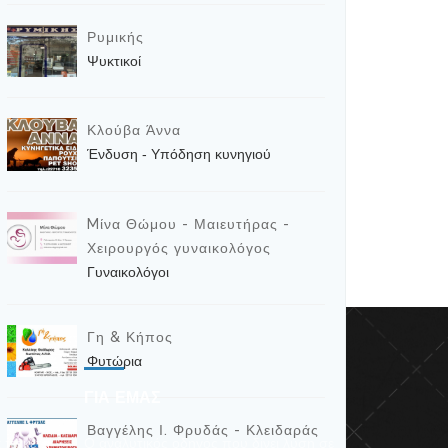
Ρυμικής
Ψυκτικοί
Κλούβα Άννα
Ένδυση - Υπόδηση κυνηγιού
Mίνα Θώμου - Μαιευτήρας -
Χειρουργός γυναικολόγος
Γυναικολόγοι
Γη & Κήπος
Φυτώρια
ΓΙΑ ΕΜΑΣ
Βαγγέλης Ι. Φρυδάς - Κλειδαράς
α πακέτα
Ο αναλυτικός οδηγός που δίνει λύση σε