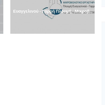
Ευαγγελινού - Γαρρή Πλουμή - Μικροβιολόγος