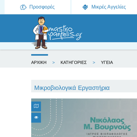
Προσφορές
Μικρές Αγγελίες
Ε
ΑΡΧΙΚΗ
ΚΑΤΗΓΟΡΙΕΣ
ΥΓΕΙΑ
ί
σ
Μικροβιολογικά Εργαστήρια
τ
ε
ε
δ
ώ