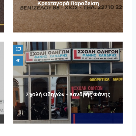
Κρεαταγορά Παραδείση
Σχολή Οδηγών - Χανδρής Φάνης