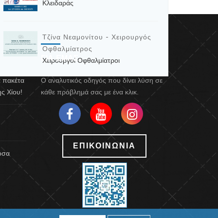
Κλειδαράς
Τζίνα Νεαμονίτου - Χειρουργός
Οφθαλμίατρος
ΓΙΑ ΕΜΑΣ
Χειρουργοί Οφθαλμίατροι
α πακέτα
Ο αναλυτικός οδηγός που δίνει λύση σε
ς Χίου!
κάθε πρόβλημά σας με ένα κλικ.
ΕΠΙΚΟΙΝΩΝΙΑ
 όσα