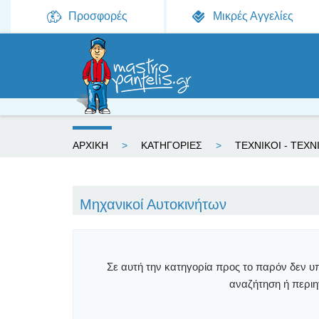
Προσφορές
Μικρές Αγγελίες
Ε
ΑΡΧΙΚΗ
ΚΑΤΗΓΟΡΙΕΣ
ΤΕΧΝΙΚΟΙ - ΤΕΧΝ
ί
σ
Μηχανικοί Αυτοκινήτων
τ
ε
ε
Σε αυτή την κατηγορία προς το παρόν δεν υ
αναζήτηση ή περιηγ
δ
ώ