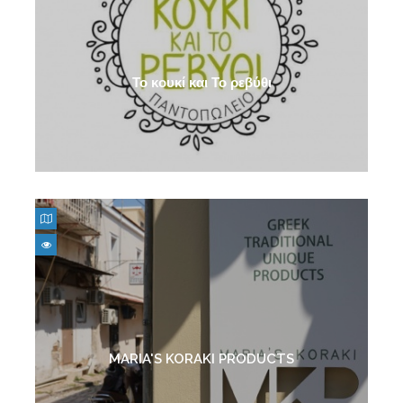
Το κουκί και Το ρεβύθι
MARIA'S KORAKI PRODUCTS