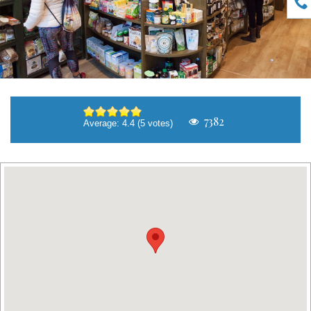
7382
Average:
4.4
(
5
votes)