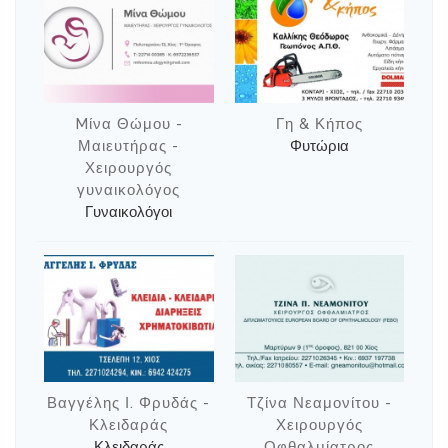
Mίνα Θώμου -
Γη & Κήπος
Μαιευτήρας -
Φυτώρια
Χειρουργός
γυναικολόγος
Γυναικολόγοι
Βαγγέλης Ι. Φρυδάς -
Τζίνα Νεαμονίτου -
Κλειδαράς
Χειρουργός
Κλειδαράς
Οφθαλμίατρος