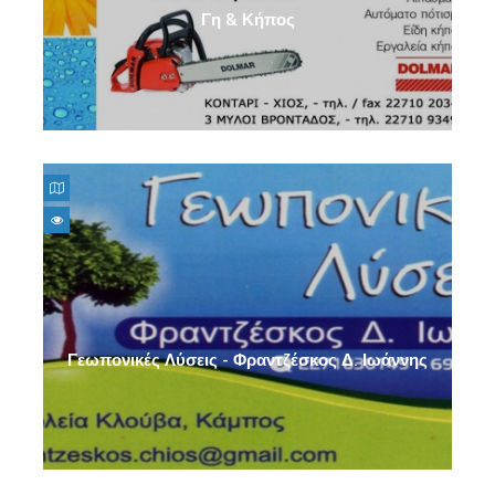
Γη & Κήπος
Γεωπονικές Λύσεις - Φραντζέσκος Δ. Ιωάννης