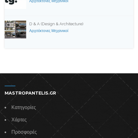
Αρχιτέκτονες Μηχανικοί
D & A (Design & Architecture)
Αρχιτέκτονες Μηχανικοί
MASTROPANTELIS.GR
Κατηγορίες
Χάρτες
Προσφορές