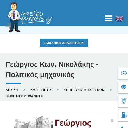
Jump to navigation
ΕΜΦΑΝΙΣΗ ΑΝΑΖΗΤΗΣΗΣ
ΑΡΧΙΚΗ
ΚΑΤΗΓΟΡΙΕΣ
Γεώργιος Κων. Νικολάκης -
Κατηγορία
Τοποθεσία
ΧΑΡΤΕΣ
Πολιτικός μηχανικός
ΙΣΤΟΛΟΓΙΟ
Ε
ΑΡΧΙΚΗ
ΚΑΤΗΓΟΡΙΕΣ
ΥΠΗΡΕΣΙΕΣ ΜΗΧΑΝΙΚΩΝ
ί
ΠΟΛΙΤΙΚΟΙ ΜΗΧΑΝΙΚΟΙ
ΚΑΤΑΧΩΡΙΣΗ
σ
τ
ΝΟΜΟΣ
ε
ε