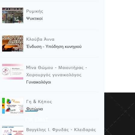
Ρυμικής
Ψυκτικοί
Κλούβα Άννα
Ένδυση - Υπόδηση κυνηγιού
Mίνα Θώμου - Μαιευτήρας -
Χειρουργός γυναικολόγος
Γυναικολόγοι
Γη & Κήπος
Φυτώρια
ΓΙΑ ΕΜΑΣ
Βαγγέλης Ι. Φρυδάς - Κλειδαράς
α πακέτα
Ο αναλυτικός οδηγός που δίνει λύση σε