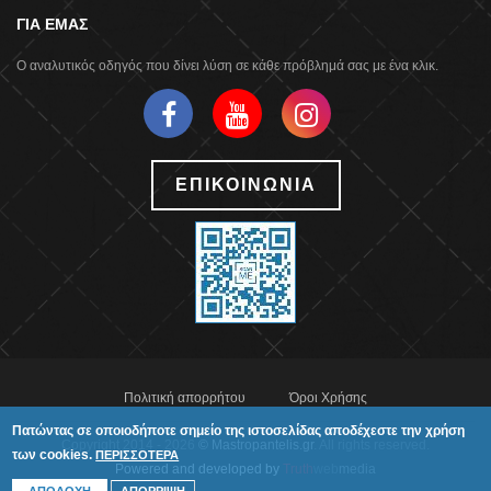
ΓΙΑ ΕΜΑΣ
Ο αναλυτικός οδηγός που δίνει λύση σε κάθε πρόβλημά σας με ένα κλικ.
ΕΠΙΚΟΙΝΩΝΙΑ
Πολιτική απορρήτου
Όροι Χρήσης
Πατώντας σε οποιοδήποτε σημείο της ιστοσελίδας αποδέχεστε την χρήση
Copyright 2014 - 2026
© Mastropantelis.gr
. All rights reserved.
των cookies.
ΠΕΡΙΣΣΟΤΕΡΑ
Powered and developed by
Truth
web
media
ΑΠΟΡΡΙΨΗ