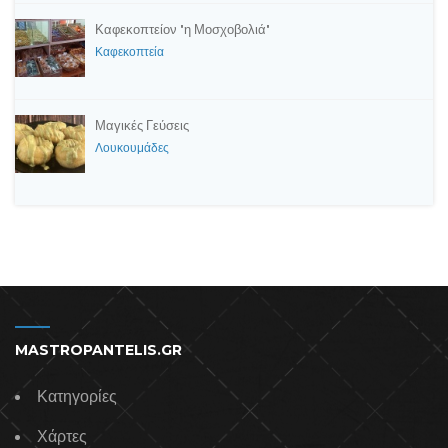
Καφεκοπτείον "η Μοσχοβολιά"
Καφεκοπτεία
Μαγικές Γεύσεις
Λουκουμάδες
MASTROPANTELIS.GR
Κατηγορίες
Χάρτες