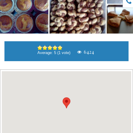
6424
Average:
5
(
1
vote)