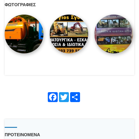
ΦΩΤΟΓΡΑΦΙΕΣ
Face
Twitte
Shar
book
r
e
ΠΡΟΤΕΙΝΟΜΕΝΑ