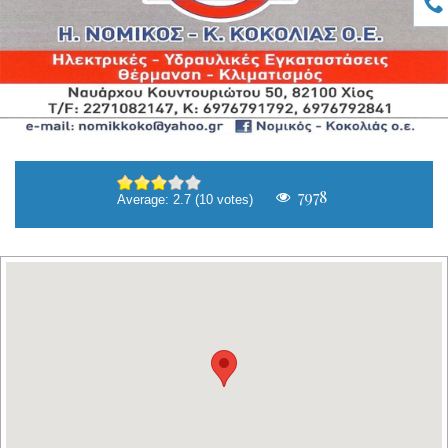
7978
Average:
2.7
(
10
votes)