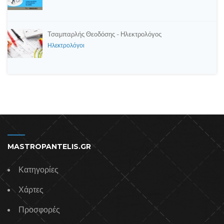
Τσαμπαρλής Θεοδόσης - Ηλεκτρολόγος
Ηλεκτρολόγοι
MASTROPANTELIS.GR
Κατηγορίες
Χάρτες
Προσφορές