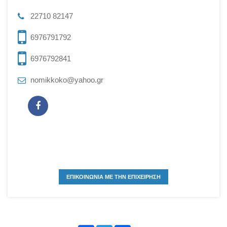
22710 82147
6976791792
6976792841
nomikkoko@yahoo.gr
ΕΠΙΚΟΙΝΩΝΙΑ ΜΕ ΤΗΝ ΕΠΙΧΕΙΡΗΣΗ