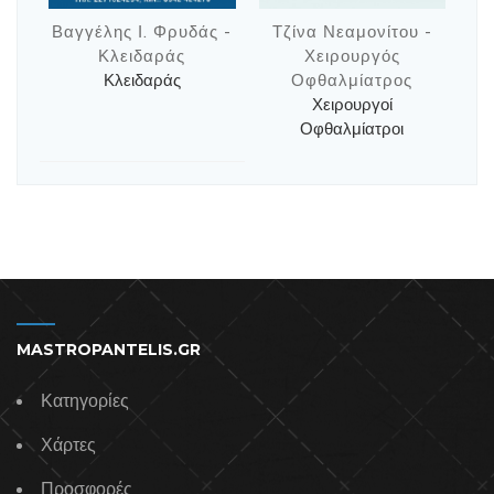
Βαγγέλης Ι. Φρυδάς -
Τζίνα Νεαμονίτου -
Κλειδαράς
Χειρουργός
Κλειδαράς
Οφθαλμίατρος
Χειρουργοί
Οφθαλμίατροι
MASTROPANTELIS.GR
Κατηγορίες
Χάρτες
Προσφορές