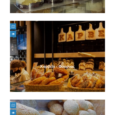
Καρβέλι - Φούρνος