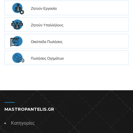
Ζητούν Εργασία
Ζητούν Υπαλλήλους
Οικόπεδα Πωλήσεις
Πωλήσεις Οχημάτων
MASTROPANTELIS.GR
Κατηγορίες