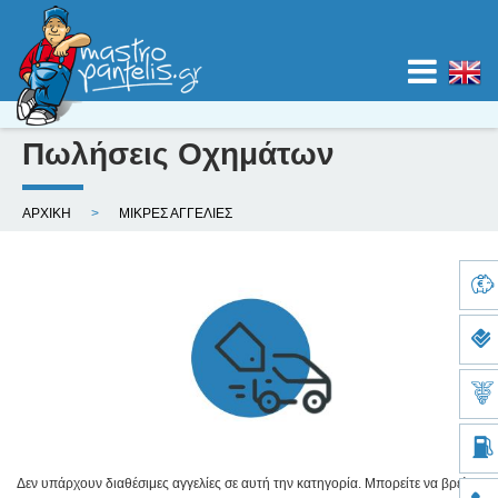
Jump to navigation
Πωλήσεις Οχημάτων
ΑΡΧΙΚΗ
Ε
ΑΡΧΙΚΗ
ΜΙΚΡΕΣ ΑΓΓΕΛΙΕΣ
ΚΑΤΗΓΟΡΙΕΣ
ί
σ
ΧΑΡΤΕΣ
τ
ε
ΙΣΤΟΛΟΓΙΟ
ε
δ
ΚΑΤΑΧΩΡΙΣΗ
ώ
ΝΟΜΟΣ
Δεν υπάρχουν διαθέσιμες αγγελίες σε αυτή την κατηγορία. Μπορείτε να βρείτε