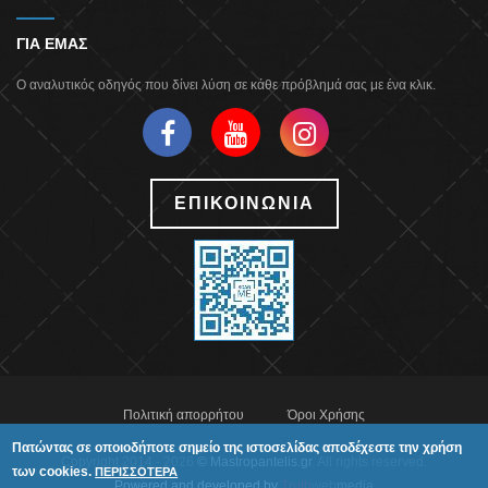
ΓΙΑ ΕΜΑΣ
Ο αναλυτικός οδηγός που δίνει λύση σε κάθε πρόβλημά σας με ένα κλικ.
ΕΠΙΚΟΙΝΩΝΙΑ
Πολιτική απορρήτου
Όροι Χρήσης
Πατώντας σε οποιοδήποτε σημείο της ιστοσελίδας αποδέχεστε την χρήση
Copyright 2014 - 2026
© Mastropantelis.gr
. All rights reserved.
των cookies.
ΠΕΡΙΣΣΟΤΕΡΑ
Powered and developed by
Truth
web
media