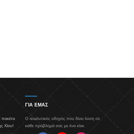
ΓΙΑ ΕΜΑΣ
α πακέτα
Ο αναλυτικός οδηγός που δίνει λύση σε
ς Χίου!
κάθε πρόβλημά σας με ένα κλικ.