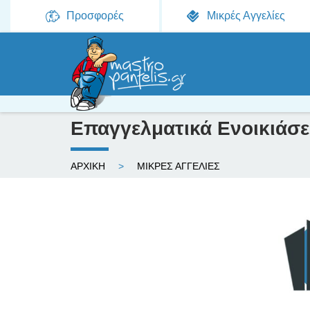
Προσφορές
Μικρές Αγγελίες
Επαγγελματικά Ενοικιάσε
Ε
ΑΡΧΙΚΗ
ΜΙΚΡΕΣ ΑΓΓΕΛΙΕΣ
ί
σ
τ
ε
ε
δ