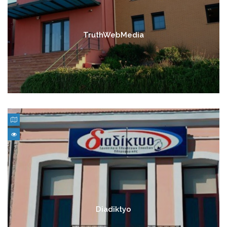
TruthWebMedia
Diadiktyo