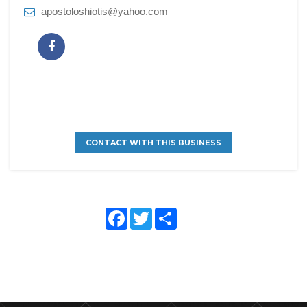
apostoloshiotis@yahoo.com
CONTACT WITH THIS BUSINESS
Face
Twitte
Shar
book
r
e