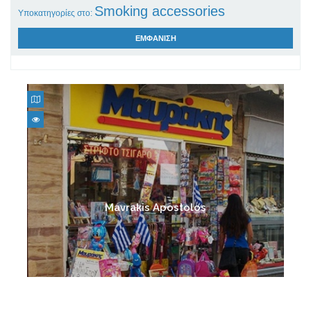
Smoking accessories
Υποκατηγορίες στο:
ΕΜΦΑΝΙΣΗ
Electronic cigarette
Mavrakis Apostolos