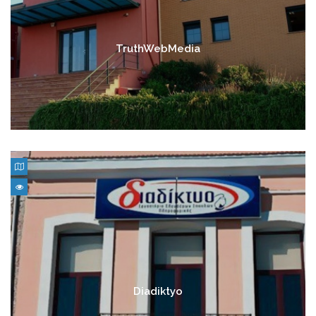
TruthWebMedia
Diadiktyo