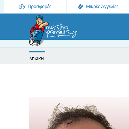
Προσφορές
Μικρές Αγγελίες
Ε
ΑΡΧΙΚΗ
ί
σ
τ
ε
ε
δ
ώ