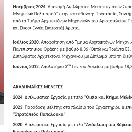
Νοέμβριος 2024
,
Απονομή Διπλώματος Μεταπτυχιακών Σπου
Μνημείων Πολιτισμού” στην κατεύθυνση: Προστασία, Συντή
από το Τμήμα Αρχιτεκτόνων Μηχανικών του Αριστοτελείου Π
και Είκοσι Εννέα Εκατοστά) Άριστα.
Ιούλιος 2020
, Αποφοίτηση από Τμήμα Αρχιτεκτόνων Μηχανικ
Πανεπιστημίου Θράκης με βαθμό 8,36 (Οκτώ και Τριάντα Έξι
Διπλώματος Αρχιτέκτονα Μηχανικού με Δίπλωμα υπό τη διε
ου
Ιούνιος 2012
, Απολυτήριο 3
Γενικού Λυκείου με βαθμό 18,3
ΑΚΑΔΗΜΑΪΚΕΣ ΜΕΛΕΤΕΣ
2024
, Διπλωματική Εργασία με τίτλο “
Οικία και Κτήμα Μελέ
2023
, Παράδοση μελέτης στα πλαίσια του Εργαστηρίου Διεπι
“
Στρατόπεδο Παπαλουκά
”
2020
, Διπλωματική Εργασία με τίτλο “
Ανάπλαση του Βόρειου
Εμπορίου και Πολιτισμού
”