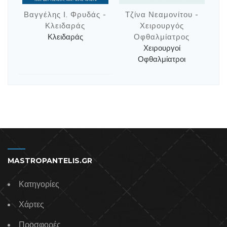
Βαγγέλης Ι. Φρυδάς -
Τζίνα Νεαμονίτου -
Κλειδαράς
Χειρουργός
Κλειδαράς
Οφθαλμίατρος
Χειρουργοί
Οφθαλμίατροι
MASTROPANTELIS.GR
Κατηγορίες
Χάρτες
Προσφορές