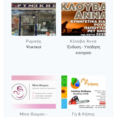
Ρυμικής
Κλούβα Άννα
Ψυκτικοί
Ένδυση - Υπόδηση
κυνηγιού
Mίνα Θώμου -
Γη & Κήπος