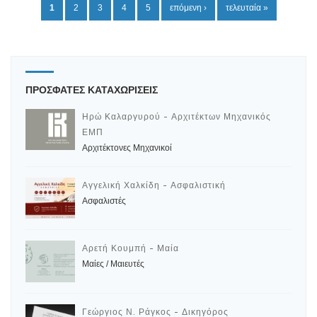
Σ
1
2
3
4
5
επόμενη ›
τελευταία »
ε
λ
ί
δ
ΠΡΟΣΦΑΤΕΣ ΚΑΤΑΧΩΡΙΣΕΙΣ
ε
ς
Ηρώ Καλαργυρού - Αρχιτέκτων Μηχανικός
ΕΜΠ
Αρχιτέκτονες Μηχανικοί
Αγγελική Χαλκίδη - Ασφαλιστική
Ασφαλιστές
Αρετή Κουμπή - Μαία
Μαίες / Μαιευτές
Γεώργιος Ν. Ράγκος - Δικηγόρος