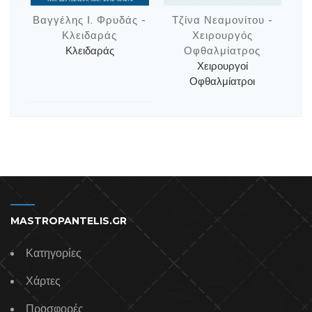
Βαγγέλης Ι. Φρυδάς -
Τζίνα Νεαμονίτου -
Κλειδαράς
Χειρουργός
Κλειδαράς
Οφθαλμίατρος
Χειρουργοί
Οφθαλμίατροι
MASTROPANTELIS.GR
Κατηγορίες
Χάρτες
Προσφορές