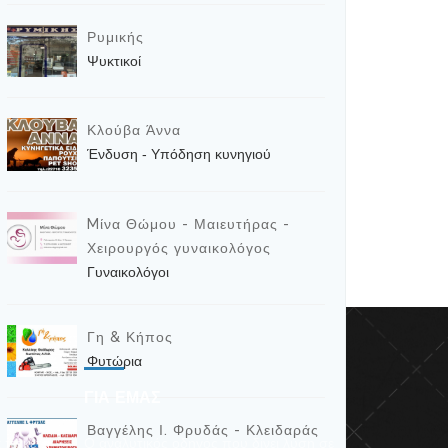
Ρυμικής
Ψυκτικοί
Κλούβα Άννα
Ένδυση - Υπόδηση κυνηγιού
Mίνα Θώμου - Μαιευτήρας -
Χειρουργός γυναικολόγος
Γυναικολόγοι
Γη & Κήπος
Φυτώρια
ΓΙΑ ΕΜΑΣ
Βαγγέλης Ι. Φρυδάς - Κλειδαράς
α πακέτα
Ο αναλυτικός οδηγός που δίνει λύση σε