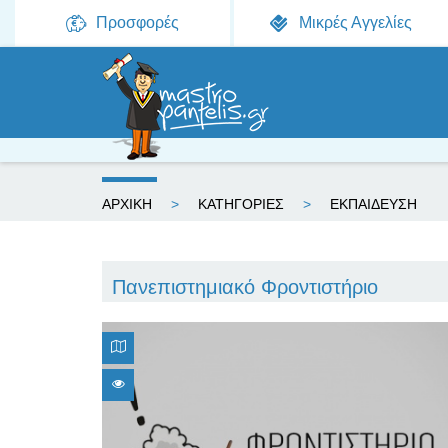
Προσφορές
Μικρές Αγγελίες
Ε
ΑΡΧΙΚΗ
ΚΑΤΗΓΟΡΙΕΣ
ΕΚΠΑΙΔΕΥΣΗ
ί
σ
Πανεπιστημιακό Φροντιστήριο
τ
ε
ε
δ
ώ