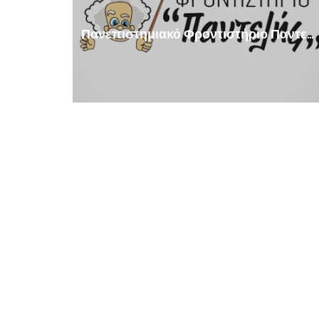
Πανεπιστημιακό Φροντιστήριο Παντελής