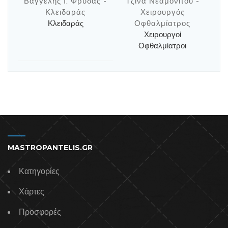
Βαγγέλης Ι. Φρυδάς -
Τζίνα Νεαμονίτου -
Κλειδαράς
Χειρουργός
Κλειδαράς
Οφθαλμίατρος
Χειρουργοί
Οφθαλμίατροι
MASTROPANTELIS.GR
Κατηγορίες
Χάρτες
Προσφορές