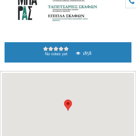
1858
No votes yet