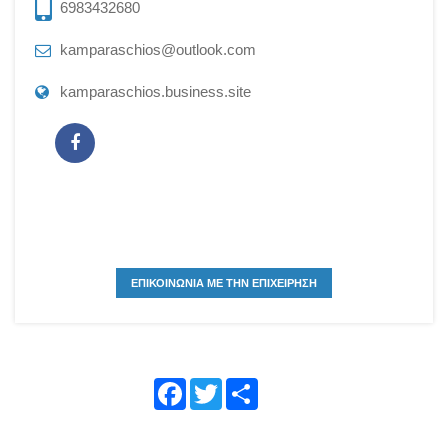
6983432680
kamparaschios@outlook.com
kamparaschios.business.site
ΕΠΙΚΟΙΝΩΝΙΑ ΜΕ ΤΗΝ ΕΠΙΧΕΙΡΗΣΗ
Face
Twitte
Shar
book
r
e