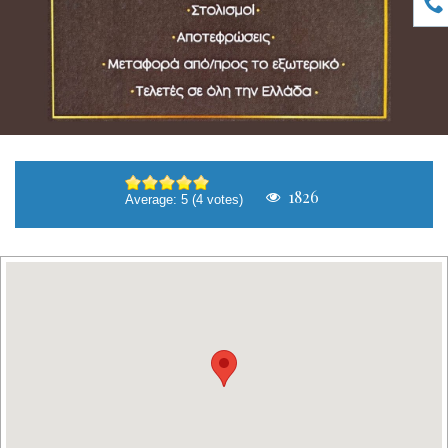
1826
Average:
5
(
4
votes)