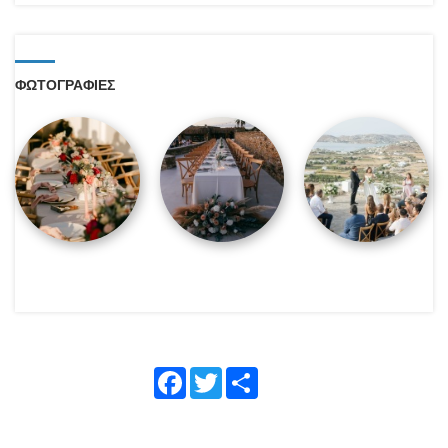
ΦΩΤΟΓΡΑΦΙΕΣ
Face
Twitte
Shar
book
r
e