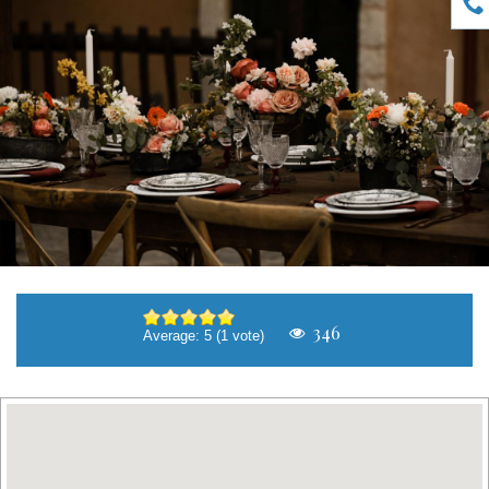
δ
ώ
346
Average:
5
(
1
vote)