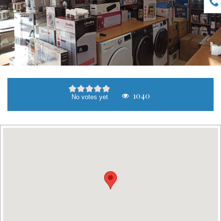
1040
No votes yet