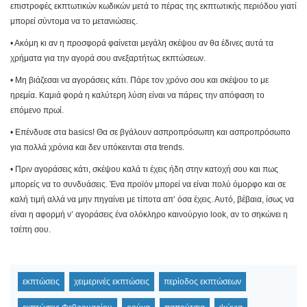
επιστροφές εκπτωτικών κωδικών μετά το πέρας της εκπτωτικής περιόδου γιατί
μπορεί σύντομα να το μετανιώσεις.
• Ακόμη κι αν η προσφορά φαίνεται μεγάλη σκέψου αν θα έδινες αυτά τα
χρήματα για την αγορά σου ανεξαρτήτως εκπτώσεων.
• Μη βιάζεσαι να αγοράσεις κάτι. Πάρε τον χρόνο σου και σκέψου το με
ηρεμία. Καμιά φορά η καλύτερη λύση είναι να πάρεις την απόφαση το
επόμενο πρωί.
• Επένδυσε στα basics! Θα σε βγάλουν ασπροπρόσωπη και ασπροπρόσωπο
για πολλά χρόνια και δεν υπόκεινται στα trends.
• Πριν αγοράσεις κάτι, σκέψου καλά τι έχεις ήδη στην κατοχή σου και πως
μπορείς να το συνδυάσεις. Ένα προϊόν μπορεί να είναι πολύ όμορφο και σε
καλή τιμή αλλά να μην πηγαίνει με τίποτα απ’ όσα έχεις. Αυτό, βέβαια, ίσως να
είναι η αφορμή ν’ αγοράσεις ένα ολόκληρο καινούργιο look, αν το σηκώνει η
τσέπη σου.
εκπτώσεις
χειμερινές εκπτώσεις
περίοδος εκπτώσεων