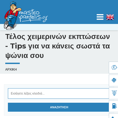
Jump to navigation
Τέλος χειμερινών εκπτώσεων
ΑΡΧΙΚΗ
- Tips για να κάνεις σωστά τα
ψώνια σου
ΚΑΤΗΓΟΡΙΕΣ
Ε
ΧΑΡΤΕΣ
ΑΡΧΙΚΗ
ί
ΙΣΤΟΛΟΓΙΟ
σ
τ
ΚΑΤΑΧΩΡΙΣΗ
ε
ε
ΝΟΜΟΣ
δ
ώ