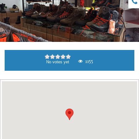
1155
No votes yet