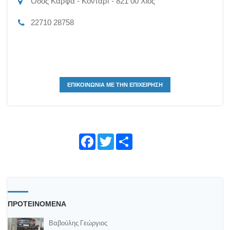
Οδός Καρφά - Κοντάρι
821 00
Χίος
22710 28758
ΕΠΙΚΟΙΝΩΝΙΑ ΜΕ ΤΗΝ ΕΠΙΧΕΙΡΗΣΗ
Face
Twitte
Shar
book
r
e
ΠΡΟΤΕΙΝΟΜΕΝΑ
Βαβούλης Γεώργιος