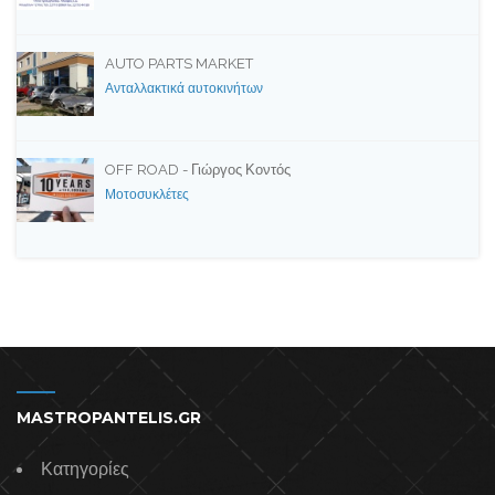
AUTO PARTS MARKET
Ανταλλακτικά αυτοκινήτων
OFF ROAD - Γιώργος Κοντός
Μοτοσυκλέτες
MASTROPANTELIS.GR
Κατηγορίες